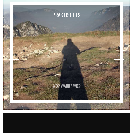
ESSEN & TRINKEN
PRAKTISCHES
MÉTAIRIES (BERGGASTHÖFE)
WO? WANN? WIE?